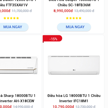
iều FTF35XAV1V
Chiều SC-18FB36M
0,000đ
11,700,000 đ
8,990,000đ
13,490,000 đ
MUA NGAY
MUA NGAY
-15%
oà Sharp 18000BTU 1
Điều hòa LG 18000BTU 1 Chiều
 Inverter AH-X18CEW
Inverter IFC18M1
0,000đ
14,990,000 đ
10,790,000đ
12,730,000 đ