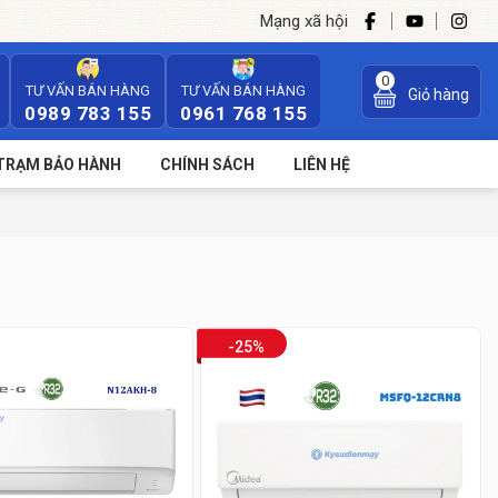
Mạng xã hội
0
TƯ VẤN BÁN HÀNG
TƯ VẤN BÁN HÀNG
Giỏ hàng
0989 783 155
0961 768 155
TRẠM BẢO HÀNH
CHÍNH SÁCH
LIÊN HỆ
-25%