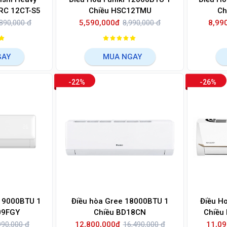
RC 12CT-S5
Chiều HSC12TMU
Ch
890,000 đ
5,590,000đ
8,990,000 đ
8,99
GAY
MUA NGAY
-22%
-26%
 9000BTU 1
Điều hòa Gree 18000BTU 1
Điều H
09FGY
Chiều BD18CN
Chiều
990,000 đ
12,800,000đ
16,490,000 đ
11,09