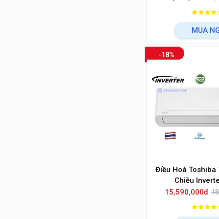
MUA N
-18%
Điều Hoà Toshiba
Chiều Invert
H18S5KCV
15,590,000đ
18