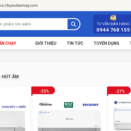
tps://kysudienmay.com
TƯ VẤN BÁN HÀNG
0944 768 155
ÁN CHẠY
GIỚI THIỆU
TIN TỨC
TUYỂN DỤNG
 - HÚT ẨM
-35%
-21%