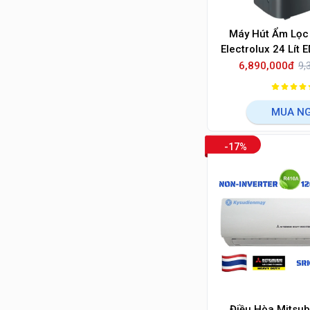
Máy Hút Ẩm Lọc
Electrolux 24 Lí
6,890,000đ
9,
MUA N
-17%
Điều Hòa Mitsub