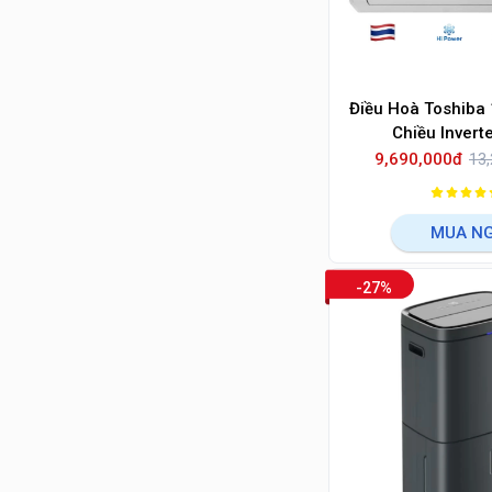
Điều Hoà Toshiba
Chiều Invert
H13S5KCV
9,690,000đ
13,
MUA N
-27%