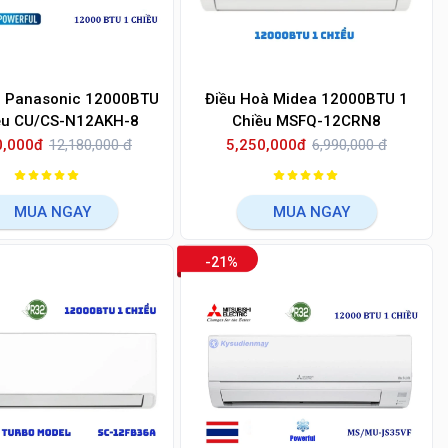
à Panasonic 12000BTU
Điều Hoà Midea 12000BTU 1
ều CU/CS-N12AKH-8
Chiều MSFQ-12CRN8
0,000đ
12,180,000 đ
5,250,000đ
6,990,000 đ
MUA NGAY
MUA NGAY
-21%