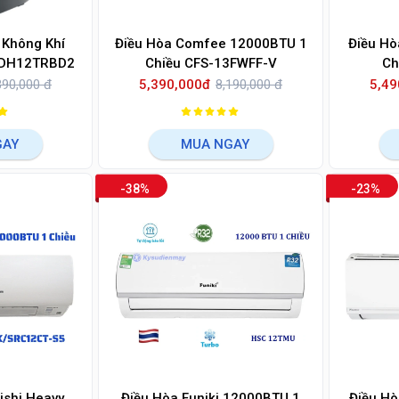
 Không Khí
Điều Hòa Comfee 12000BTU 1
Điều Hò
t EDH12TRBD2
Chiều CFS-13FWFF-V
Ch
390,000 đ
5,390,000đ
8,190,000 đ
5,49
GAY
MUA NGAY
-38%
-23%
ishi Heavy
Điều Hòa Funiki 12000BTU 1
Điều Hò