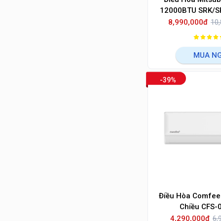
12000BTU SRK/S
8,990,000đ
10,
MUA N
-39%
Điều Hòa Comfee
Chiều CFS-
4,290,000đ
6,