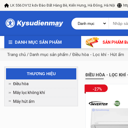
LK 556 DV12 kdv Đào Đất Hàng Bè, Kiến Hưng, Hà Đông, Hà Nội
ht
DANH MỤC SẢN PHẨM
SẢN PHẨM B
Trang chủ
/
Danh mục sản phẩm
/
Điều hòa - Lọc khí - Hút ẩm
THƯƠNG HIỆU
ĐIỀU HÒA - LỌC KHÍ
Điều hòa
-27%
Máy lọc không khí
Máy hút ẩm