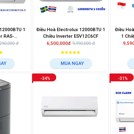
 12000BTU 1
Điều Hoà Electrolux 12000BTU 1
Điều Ho
er RAS-
Chiều Inverter ESV12C6CF
1 Chi
2G-V
290,000 đ
6,500,000đ
9,990,000 đ
9,59
GAY
MUA NGAY
-34%
-31%