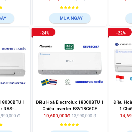
GAY
MUA NGAY
-24%
-22%
 18000BTU 1
Điều Hoà Electrolux 18000BTU 1
Điều Ho
er RAS-
Chiều Inverter ESV18C6CF
1 Chi
2G-V
,990,000 đ
10,600,000đ
13,990,000 đ
14,69