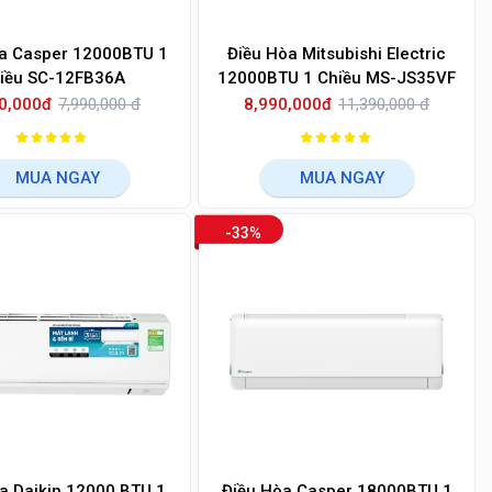
a Casper 12000BTU 1
Điều Hòa Mitsubishi Electric
iều SC-12FB36A
12000BTU 1 Chiều MS-JS35VF
0,000đ
7,990,000 đ
8,990,000đ
11,390,000 đ
MUA NGAY
MUA NGAY
-33%
a Daikin 12000 BTU 1
Điều Hòa Casper 18000BTU 1