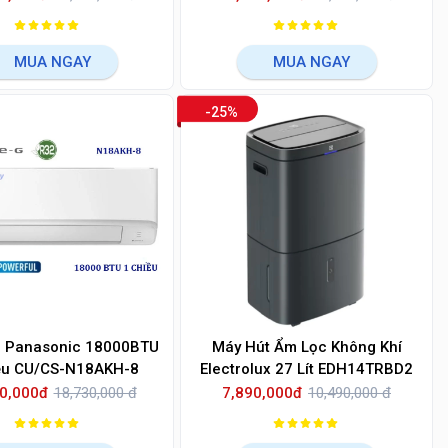
MUA NGAY
MUA NGAY
-25%
à Panasonic 18000BTU
Máy Hút Ẩm Lọc Không Khí
ều CU/CS-N18AKH-8
Electrolux 27 Lít EDH14TRBD2
0,000đ
18,730,000 đ
7,890,000đ
10,490,000 đ