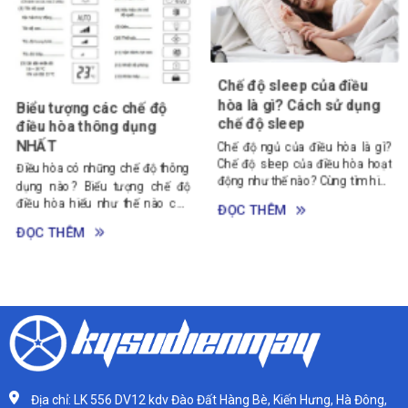
Chế độ sleep của điều
[Giải đáp] Máy lạnh Midea
hòa là gì? Cách sử dụng
có tốt không? Có nên
chế độ sleep
mua không?
Chế độ ngủ của điều hòa là gì?
Điều hòa Midea của nước nào?
Chế độ sleep của điều hòa hoạt
Máy lạnh Midea có tốt không?
động như thế nào? Cùng tìm hiểu
Có nên mua không? Cùng giải
trong bài viết này nhé!
đáp những thắc mắc này trong
ĐỌC THÊM
ĐỌC THÊM
bài viết sau nhé!
Địa chỉ: LK 556 DV12 kdv Đào Đất Hàng Bè, Kiến Hưng, Hà Đông,