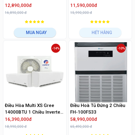
24HRDN8
12,890,000đ
11,590,000đ
16,890,000 đ
15,990,000 đ
MUA NGAY
HẾT HÀNG
-14%
-10%
Điều Hòa Multi XS Gree
Điều Hoà Tủ Đứng 2 Chiều
14000BTU 1 Chiều Inverter
FH-100FS33
GWCD(14)NK6FO/GWC07AA
16,390,000đ
58,990,000đ
B-K6DNA1B/I/GWC09AAB-
18,990,000 đ
65,490,000 đ
K6DNA1B/I