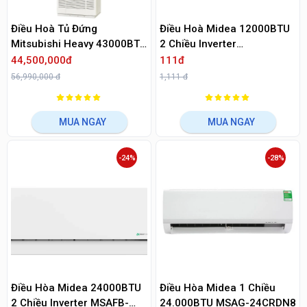
Điều Hoà Tủ Đứng
Điều Hoà Midea 12000BTU
Mitsubishi Heavy 43000BTU
2 Chiều Inverter
1 Chiều FDF125CSV-S5
MSMTIII13HRFN8
44,500,000đ
111đ
56,990,000 đ
1,111 đ
MUA NGAY
MUA NGAY
-24%
-28%
Điều Hòa Midea 24000BTU
Điều Hòa Midea 1 Chiều
2 Chiều Inverter MSAFB-
24.000BTU MSAG-24CRDN8