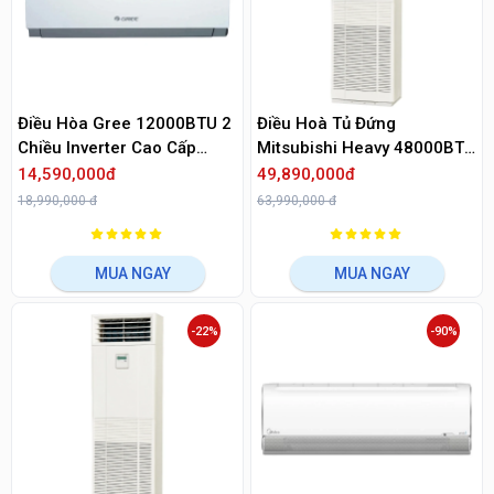
Điều Hòa Gree 12000BTU 2
Điều Hoà Tủ Đứng
Chiều Inverter Cao Cấp
Mitsubishi Heavy 48000BTU
CLIVIA12HI
1 Chiều FDF140CSV-S5
14,590,000đ
49,890,000đ
18,990,000 đ
63,990,000 đ
MUA NGAY
MUA NGAY
-22%
-90%