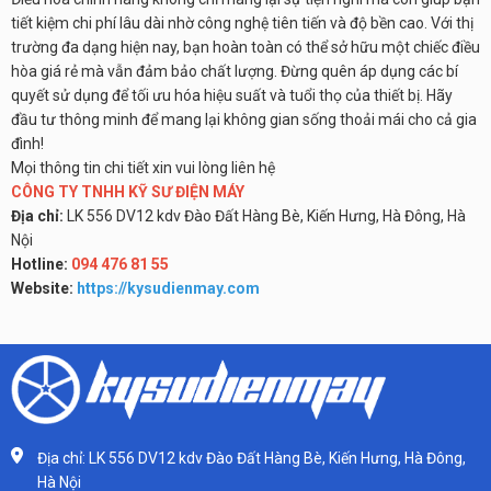
tiết kiệm chi phí lâu dài nhờ công nghệ tiên tiến và độ bền cao. Với thị
trường đa dạng hiện nay, bạn hoàn toàn có thể sở hữu một chiếc điều
hòa giá rẻ mà vẫn đảm bảo chất lượng. Đừng quên áp dụng các bí
quyết sử dụng để tối ưu hóa hiệu suất và tuổi thọ của thiết bị. Hãy
đầu tư thông minh để mang lại không gian sống thoải mái cho cả gia
đình!
Mọi thông tin chi tiết xin vui lòng liên hệ
CÔNG TY TNHH KỸ SƯ ĐIỆN MÁY
Địa chỉ:
LK 556 DV12 kdv Đào Đất Hàng Bè, Kiến Hưng, Hà Đông, Hà
Nội
Hotline:
094 476 81 55
Website:
https://kysudienmay.com
Địa chỉ: LK 556 DV12 kdv Đào Đất Hàng Bè, Kiến Hưng, Hà Đông,
Hà Nội