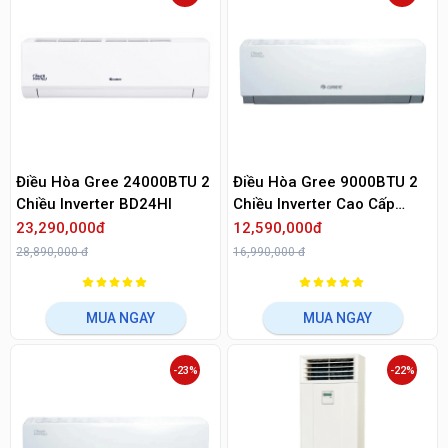
Điều Hòa Gree 24000BTU 2
Điều Hòa Gree 9000BTU 2
Chiều Inverter BD24Hl
Chiều Inverter Cao Cấp
CLIVIA9HI
23,290,000đ
12,590,000đ
28,890,000 đ
16,990,000 đ
MUA NGAY
MUA NGAY
-23%
-22%