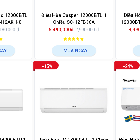
ic 12000BTU
Điều Hòa Casper 12000BTU 1
Điều Hò
-N12AKH-8
Chiều SC-12FB36A
12000BT
180,000 đ
5,490,000đ
7,990,000 đ
8,99
GAY
MUA NGAY
-15%
-24%
 18000BTU 1
Điều hòa LG 18000BTU 1 Chiều
Điều Hoà