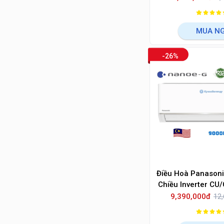
MUA N
-26%
Điều Hoà Panason
Chiều Inverter C
8D
9,390,000đ
12,