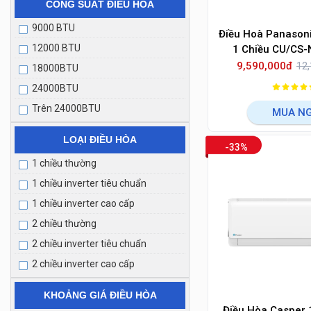
CÔNG SUẤT ĐIỀU HÒA
9000 BTU
Điều Hoà Panason
12000 BTU
1 Chiều CU/CS
9,590,000đ
12,
18000BTU
24000BTU
Trên 24000BTU
MUA N
LOẠI ĐIỀU HÒA
-33%
1 chiều thường
1 chiều inverter tiêu chuẩn
1 chiều inverter cao cấp
2 chiều thường
2 chiều inverter tiêu chuẩn
2 chiều inverter cao cấp
KHOẢNG GIÁ ĐIỀU HÒA
Điều Hòa Casper