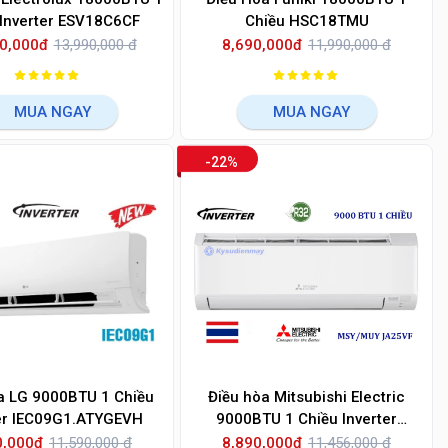
 Inverter ESV18C6CF
Chiều HSC18TMU
0,000đ
13,990,000 đ
8,690,000đ
11,990,000 đ
MUA NGAY
MUA NGAY
-22%
a LG 9000BTU 1 Chiều
Điều hòa Mitsubishi Electric
er IEC09G1.ATYGEVH
9000BTU 1 Chiều Inverter
MSY/MUY JA25VF
0,000đ
11,590,000 đ
8,890,000đ
11,456,000 đ