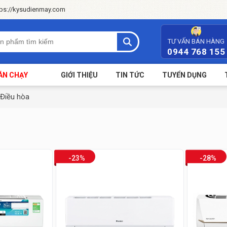
tps://kysudienmay.com
TƯ VẤN BÁN HÀNG
0944 768 155
ÁN CHẠY
GIỚI THIỆU
TIN TỨC
TUYỂN DỤNG
Điều hòa
-23%
-28%