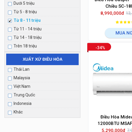
Dưới 5 triệu
Chiều SC-1
Từ 5 - 8 triệu
8,990,000đ
13,
Từ 8 - 11 triệu
Từ 11 - 14 triệu
MUA N
Từ 14 - 18 triệu
Trên 18 triệu
-34%
XUẤT XỨ ĐIỀU HÒA
Thái Lan
Malaysia
Việt Nam
Trung Quốc
Indonesia
Khác
Điều Hòa Mide
12000BTU MSAF
5,290,000đ
7,