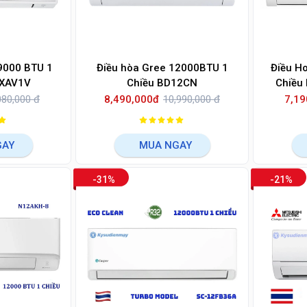
 9000 BTU 1
Điều hòa Gree 12000BTU 1
Điều H
5XAV1V
Chiều BD12CN
Chiều
080,000 đ
8,490,000đ
10,990,000 đ
7,19
GAY
MUA NGAY
-31%
-21%