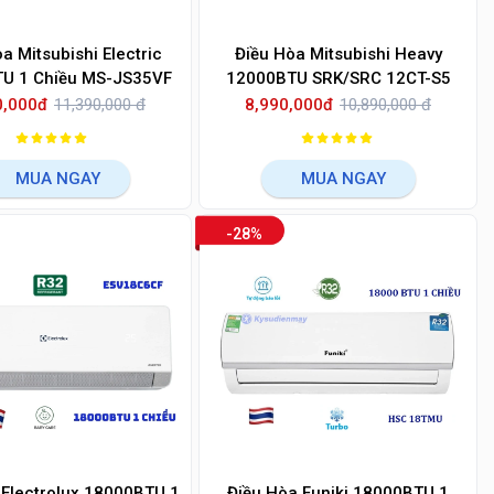
a Mitsubishi Electric
Điều Hòa Mitsubishi Heavy
U 1 Chiều MS-JS35VF
12000BTU SRK/SRC 12CT-S5
0,000đ
11,390,000 đ
8,990,000đ
10,890,000 đ
MUA NGAY
MUA NGAY
-28%
 Electrolux 18000BTU 1
Điều Hòa Funiki 18000BTU 1