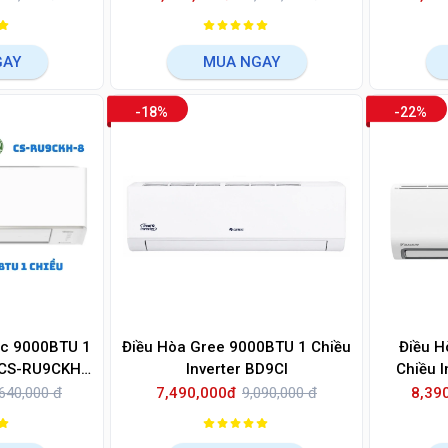
GAY
MUA NGAY
-18%
-22%
ic 9000BTU 1
Điều Hòa Gree 9000BTU 1 Chiều
Điều H
U/CS-RU9CKH-
Inverter BD9Cl
Chiều 
640,000 đ
7,490,000đ
9,090,000 đ
8,39