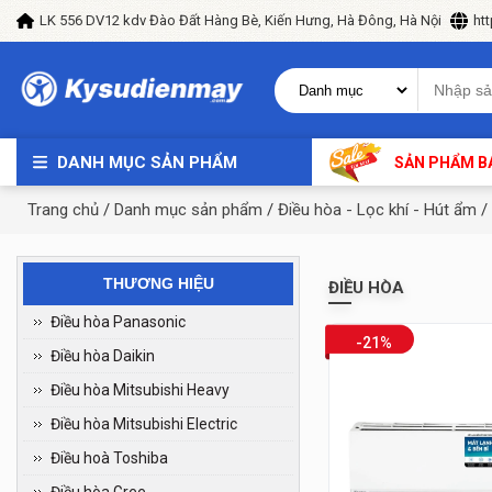
LK 556 DV12 kdv Đào Đất Hàng Bè, Kiến Hưng, Hà Đông, Hà Nội
ht
DANH MỤC SẢN PHẨM
SẢN PHẨM B
Trang chủ
/
Danh mục sản phẩm
/
Điều hòa - Lọc khí - Hút ẩm
/
THƯƠNG HIỆU
ĐIỀU HÒA
Điều hòa Panasonic
-21%
Điều hòa Daikin
Điều hòa Mitsubishi Heavy
Điều hòa Mitsubishi Electric
Điều hoà Toshiba