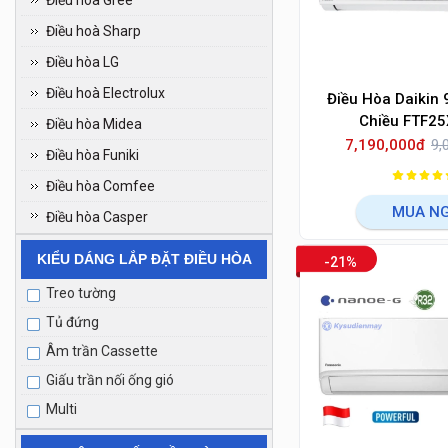
Điều hòa Gree
Điều hoà Sharp
Điều hòa LG
Điều hoà Electrolux
Điều Hòa Daikin
Chiều FTF2
Điều hòa Midea
7,190,000đ
9,
Điều hòa Funiki
Điều hòa Comfee
MUA N
Điều hòa Casper
KIỂU DÁNG LẮP ĐẶT ĐIỀU HÒA
-21%
Treo tường
Tủ đứng
Âm trần Cassette
Giấu trần nối ống gió
Multi