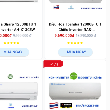
oà Sharp 12000BTU 1
Điều Hoà Toshiba 12000BTU 1
 Inverter AH-X13CEW
Chiều Inverter RAS-
H13S5KCV2G-V
0,000đ
9,990,000 đ
9,690,000đ
13,290,000 đ
MUA NGAY
MUA NGAY
-17%