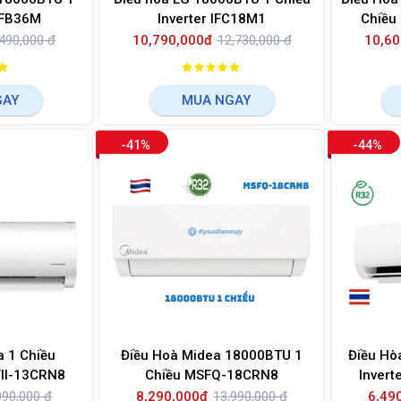
8FB36M
Inverter IFC18M1
Chiều
490,000 đ
10,790,000đ
12,730,000 đ
10,60
GAY
MUA NGAY
-41%
-44%
a 1 Chiều
Điều Hoà Midea 18000BTU 1
Điều Hò
II-13CRN8
Chiều MSFQ-18CRN8
Invert
990,000 đ
8,290,000đ
13,990,000 đ
6,49