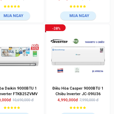
MUA NGAY
MUA NGAY
-38%
òa Daikin 9000BTU 1
Điều Hòa Casper 9000BTU 1
Inverter FTKB25ZVMV
Chiều Inverter JC-09IU36
0,000đ
10,690,000 đ
4,990,000đ
7,990,000 đ