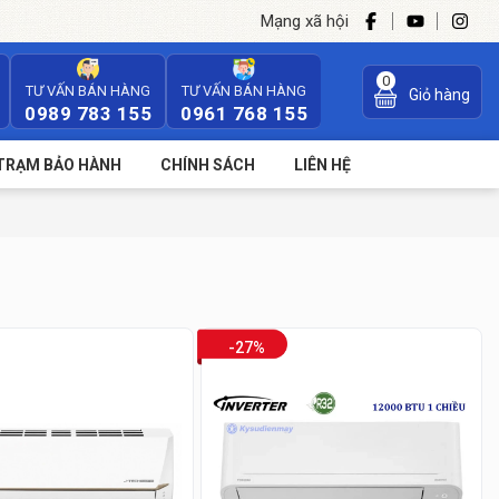
Mạng xã hội
0
TƯ VẤN BÁN HÀNG
TƯ VẤN BÁN HÀNG
Giỏ hàng
0989 783 155
0961 768 155
TRẠM BẢO HÀNH
CHÍNH SÁCH
LIÊN HỆ
-27%